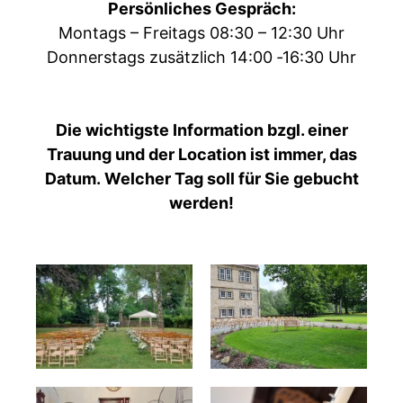
Per­sön­lich­es Gespräch:
Mon­tags – Fre­itags 08:30 – 12:30 Uhr
Don­ner­stags zusät­zlich 14:00 ‑16:30 Uhr
Die wichtig­ste Infor­ma­tion bzgl. ein­er
Trau­ung und der Loca­tion ist immer, das
Datum.
Welch­er Tag soll für Sie gebucht
werden!