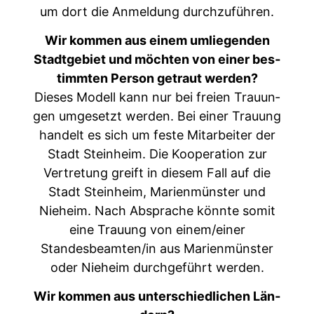
um dort die Anmel­dung durchzuführen.
Wir kom­men aus einem umliegen­den
Stadt­ge­bi­et und möcht­en von ein­er bes­
timmten Per­son getraut wer­den?
Dieses Mod­ell kann nur bei freien Trau­un­
gen umge­set­zt wer­den. Bei ein­er Trau­ung
han­delt es sich um feste Mitar­beit­er der
Stadt Stein­heim. Die Koop­er­a­tion zur
Vertre­tung greift in diesem Fall auf die
Stadt Stein­heim, Marien­mün­ster und
Nieheim. Nach Absprache kön­nte somit
eine Trau­ung von einem/einer
Standesbeamten/in aus Marien­mün­ster
oder Nieheim durchge­führt werden.
Wir kom­men aus unter­schiedlichen Län­