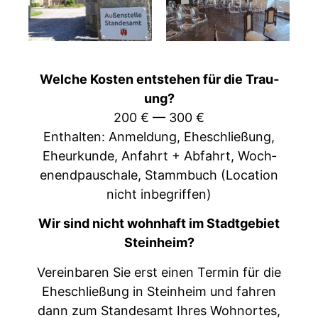
Welche Kosten entste­hen für die Trau­
ung?
200 € — 300 €
Enthal­ten: Anmel­dung, Eheschließung,
Eheurkunde, Anfahrt + Abfahrt, Woch­
enend­pauschale, Stamm­buch (Loca­tion
nicht inbegriffen)
Wir sind nicht wohn­haft im Stadt­ge­bi­et
Steinheim?
Vere­in­baren Sie erst einen Ter­min für die
Eheschließung in Stein­heim und fahren
dann zum Standesamt Ihres Wohnortes,