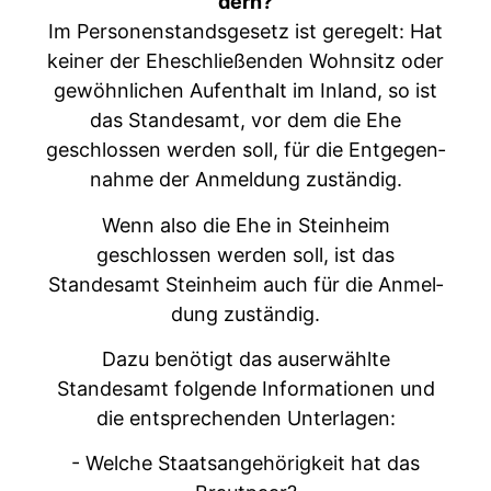
dern?
Im Per­so­n­en­stands­ge­setz ist geregelt: Hat
kein­er der Eheschließen­den Wohn­sitz oder
gewöhn­lichen Aufen­thalt im Inland, so ist
das Standesamt, vor dem die Ehe
geschlossen wer­den soll, für die Ent­ge­gen­
nahme der Anmel­dung zuständig.
Wenn also die Ehe in Stein­heim
geschlossen wer­den soll, ist das
Standesamt Stein­heim auch für die Anmel­
dung zuständig.
Dazu benötigt das auser­wählte
Standesamt fol­gende Infor­ma­tio­nen und
die entsprechen­den Unterlagen:
- Welche Staat­sange­hörigkeit hat das