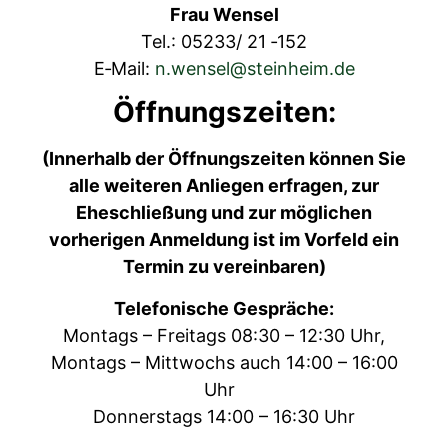
Frau Wensel
Tel.: 05233/ 21 ‑152
E‑Mail:
n.wensel@steinheim.de
Öffnungszeiten:
(Inner­halb der Öff­nungszeit­en kön­nen Sie
alle weit­eren Anliegen erfra­gen, zur
Eheschließung und zur möglichen
vorheri­gen Anmel­dung ist im Vor­feld ein
Ter­min zu vereinbaren)
Tele­fonis­che Gespräche:
Mon­tags – Fre­itags 08:30 – 12:30 Uhr,
Mon­tags – Mittwochs auch 14:00 – 16:00
Uhr
Don­ner­stags 14:00 – 16:30 Uhr