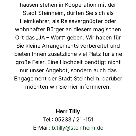
hausen ste­hen in Koop­er­a­tion mit der
Stadt Stein­heim, dür­fen Sie sich als
Heimkehrer, als Rei­sev­ergnügter oder
wohn­hafter Bürg­er an diesem magis­chen
Ort das „JA – Wort“ geben. Wir haben für
Sie kleine Arrange­ments vor­bere­it­et und
bieten Ihnen zusät­zliche viel Platz für eine
große Feier. Eine Hochzeit benötigt nicht
nur unser Ange­bot, son­dern auch das
Engage­ment der Stadt Stein­heim, darüber
möcht­en wir Sie hier informieren:
Herr Tilly
Tel.: 05233 / 21 ‑151
E‑Mail:
b.tilly@steinheim.de