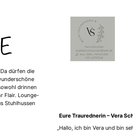
Da dür­fen die
wun­der­schöne
sowohl drin­nen
r Flair. Lounge-
lus Stuhlhussen
Eure Trau­red­ner­in – Vera 
„Hal­lo, ich bin Vera und bin se