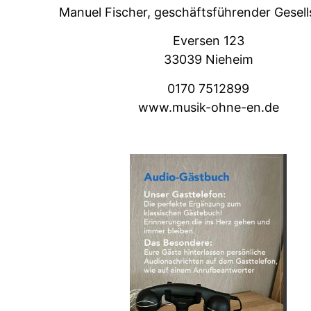
Manuel Fis­ch­er, geschäfts­führen­der Gesel
Eversen 123
33039 Nieheim
0170 7512899
www.musik-ohne-en.de