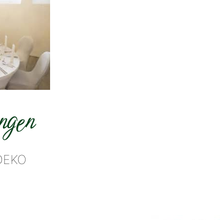
ngen
DEKO