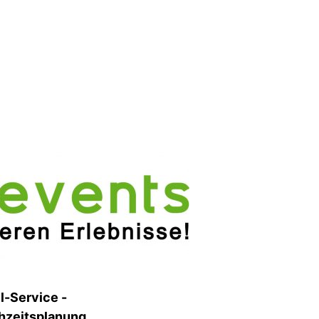
l-Ser­vice -
eit­s­pla­nung