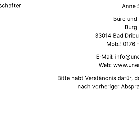
lschafter
Anne S
Büro und
Burg 
33014 Bad Dribur
Mob.: 0176 
E‑Mail: info@un
Web: www.unen
Bitte habt Ver­ständ­nis dafür, 
nach vorheriger Absprac