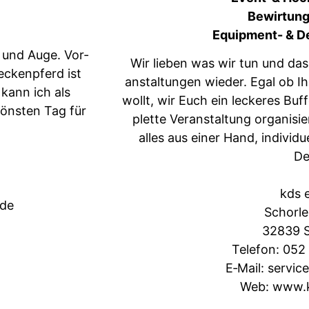
Bewirtung 
Equip­ment- & D
z und Auge. Vor­
Wir lieben was wir tun und das
eck­enpferd ist
anstal­tun­gen wieder. Egal ob I
 kann ich als
wollt, wir Euch ein leck­eres Buf
hön­sten Tag für
plette Ver­anstal­tung organ­is
alles aus ein­er Hand, indi­vid
De
kds 
.de
Schor­le
32839 S
Tele­fon: 052
E‑Mail: servi
Web: www.k