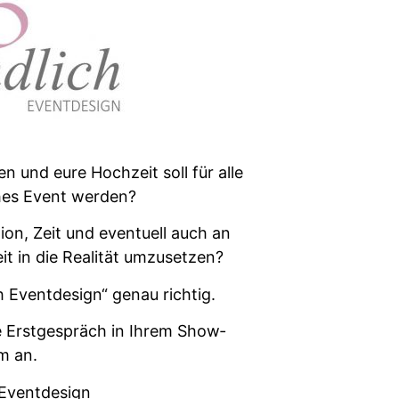
n und eure Hochzeit soll für alle
h­es Event werden?
tion, Zeit und eventuell auch an
 in die Real­ität umzusetzen?
 Event­de­sign“ genau richtig.
e Erst­ge­spräch in Ihrem Show­
m an.
vent­de­sign