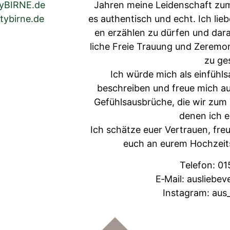
tyBIRNE.de
Jahren meine Lei­den­schaft zu
tybirne.de
es authen­tisch und echt. Ich lieb
en erzählen zu dür­fen und darau
liche Freie Trau­ung und Zer­e­m
zu ges
Ich würde mich als ein­fühls
beschreiben und freue mich au
Gefühlsaus­brüche, die wir zum
denen ich e
Ich schätze euer Ver­trauen, fre
euch an eurem Hochzeit­s
Tele­fon: 0
E‑Mail: auslieb
Insta­gram: aus