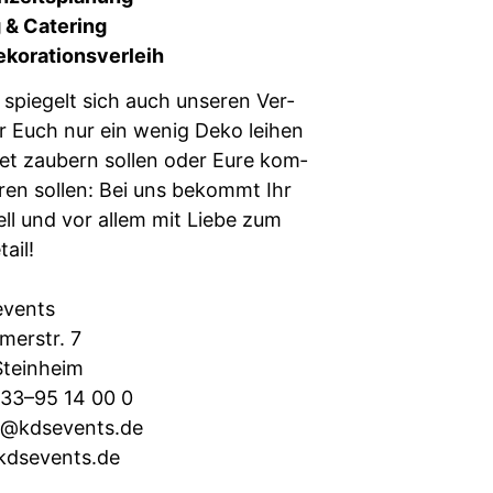
& Cater­ing
ekorationsverleih
 spiegelt sich auch unseren Ver­
hr Euch nur ein wenig Deko lei­hen
­fet zaubern sollen oder Eure kom­
ieren sollen: Bei uns bekommt Ihr
u­ell und vor allem mit Liebe zum
tail!
events
mer­str. 7
tein­heim
 33–95 14 00 0
ce@kdsevents.de
dsevents.de