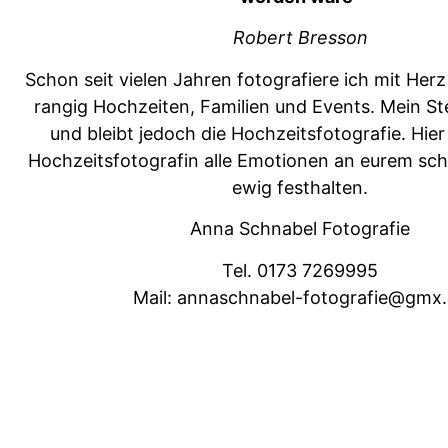
Robert Bres­son
Schon seit vie­len Jahren fotografiere ich mit Her
rangig Hochzeit­en, Fam­i­lien und Events. Mein St
und bleibt jedoch die Hochzeits­fo­tografie. Hier
Hochzeits­fo­tografin alle Emo­tio­nen an eurem sc
ewig festhalten.
Anna Schn­abel Fotografie
Tel. 0173 7269995
Mail: annaschnabel-fotografie@gmx