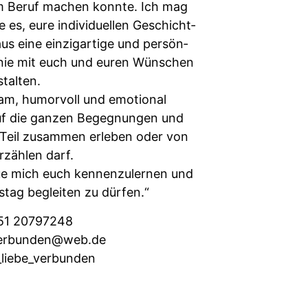
m Beruf machen kon­nte. Ich mag
e es, eure indi­vidu­ellen Geschicht­
s eine einzi­gar­tige und per­sön­
onie mit euch und euren Wün­schen
tal­ten.
am, humor­voll und emo­tion­al
f die ganzen Begeg­nun­gen und
 Teil zusam­men erleben oder von
rzählen darf.
ue mich euch ken­nen­zuler­nen und
tag begleit­en zu dürfen.“
151 20797248
everbunden@web.de
_liebe_verbunden