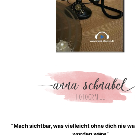
“Mach sicht­bar, was vielle­icht ohne dich nie
wor­den wäre”