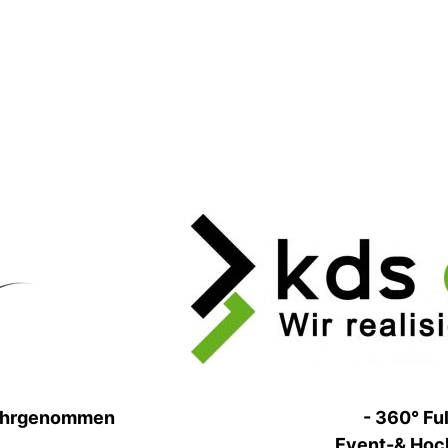
 wahrgenom­men
- 360° Ful
Event-& Hochz