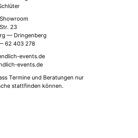
chlüter
 Show­room
Str. 23
g — Drin­gen­berg
— 62 403 278
endlich-events.de
dlich-events.de
dass Ter­mine und Beratun­gen nur
he stat­tfind­en können.