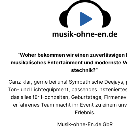
“Woher bekom­men wir einen zuver­läs­si­gen P
musikalis­ches Enter­tain­ment und mod­ern­ste Ve
stech­nik?“
Ganz klar, gerne bei uns! Sym­pa­this­che Dee­jays, p
Ton- und Lichte­quip­ment, passendes insze­nierte
das alles für Hochzeit­en, Geburt­stage, Firmen­e
erfahrenes Team macht ihr Event zu einem unv
Erlebnis.
Musik-ohne-En.de GbR