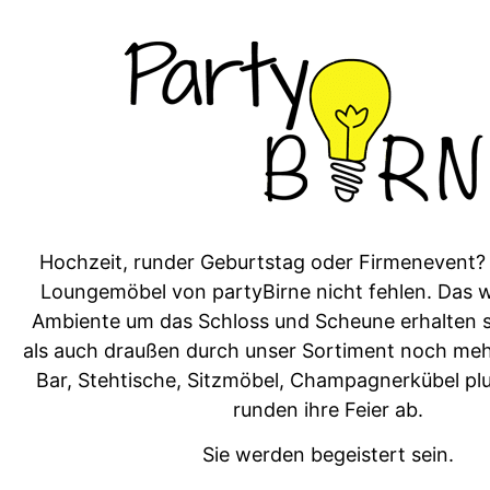
Hochzeit, run­der Geburt­stag oder Firmen­event? 
Loungemö­bel von par­ty­Birne nicht fehlen. Das 
Ambi­ente um das Schloss und Sche­une erhal­ten 
als auch draußen durch unser Sor­ti­ment noch meh
Bar, Ste­htis­che, Sitzmö­bel, Cham­pag­n­erkü­bel p
run­den ihre Feier ab.
Sie wer­den begeis­tert sein.