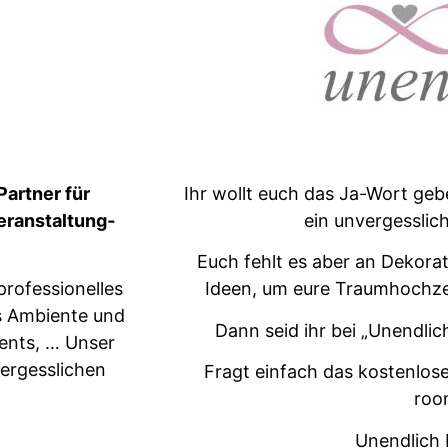
art­ner für
Ihr wollt euch das Ja-Wort gebe
r­anstal­tung­
ein unvergesslic
Euch fehlt es aber an Deko­ra­
ro­fes­sionelles
Ideen, um eure Traumhochzeit
s Ambi­ente und
Dann seid ihr bei „Unendlich
vents, … Unser
ergesslichen
Fragt ein­fach das kosten­los
roo
Unendlich E