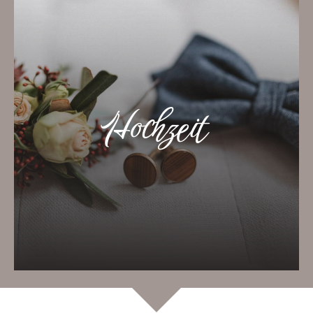
Hochzeit mit historischem
Charme
Max. 150 Per­so­n­en (runde 8er-Tische)
Hochzeit
Gestal­tungs­freier Bere­ich mit deko­ra­tiv­
en Elementen
3000 m² Indoor- & Outdoorfläche
Mehr dazu