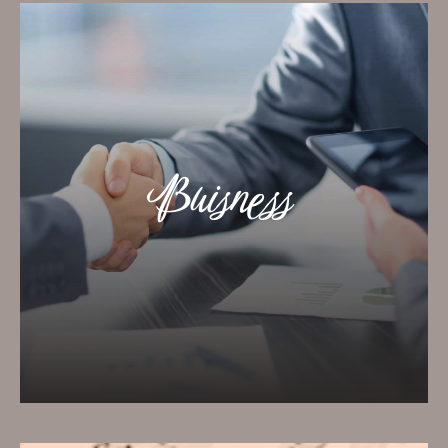
Kreativer Freiraum für Ihr
Business
Natur­charak­ter & Energie
Buisness
450 m² bestückt
Tagun­gen, Sem­i­nare,
Produktvorstellungen
Mehr dazu