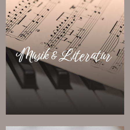
Künstlerische Sternstunden
Musik & Literatur
Ob für ein Orch­ester, ein lit­er­arisches
Tre­f­fen oder für die Betra­ch­tung kün­st­
lerisch­er Werke. Sprechen Sie uns an!