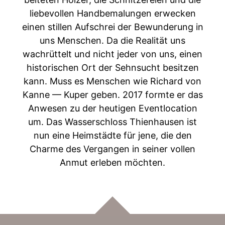
liebevollen Handbe­malun­gen erweck­en
einen stillen Auf­schrei der Bewun­derung in
uns Men­schen. Da die Real­ität uns
wachrüt­telt und nicht jed­er von uns, einen
his­torischen Ort der Sehn­sucht besitzen
kann. Muss es Men­schen wie Richard von
Kanne — Kuper geben. 2017 formte er das
Anwe­sen zu der heuti­gen Event­lo­ca­tion
um.
Das Wasser­schloss Thien­hausen ist
nun eine Heim­städte für jene, die den
Charme des Ver­gan­gen in sein­er vollen
Anmut erleben möchten.