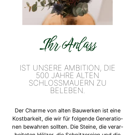
Ihr Anlass
IST UNSERE AMBITION, DIE
500 JAHRE ALTEN
SCHLOSSMAUERN ZU
BELEBEN.
Der Charme von alten Bauw­erken ist eine
Kost­barkeit, die wir für fol­gende Gen­er­a­tio­
nen bewahren soll­ten. Die Steine, die ver­ar­
beit­eten Hölz­er, die Schnitzereien und die